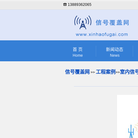
☎ 13889362065
首 页
新闻动态
Home
News
信号覆盖网
工程案例
室内信号
>>
>>