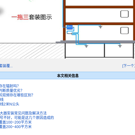
装覆...
[下一个
本文相关信息
存在辐射吗？
判断质量优劣？
和双频存在哪些区别？
天线
线2米N公头
放大器安装常见问题及解决方法
信号不好，可能是这几个原因造成的
盖100~200平方米
盖200~400平方米